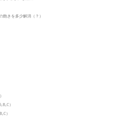
の飽きを多少解消（？）
C）
5,B,C）
B,C）
、