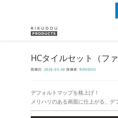
コ
ン
テ
ン
ツ
へ
HCタイルセット（フ
ス
キ
投稿日:
2020-02-06
投稿者:
RIKUDOU
ッ
プ
デフォルトマップを格上げ！
メリハリのある画面に仕上がる、デ