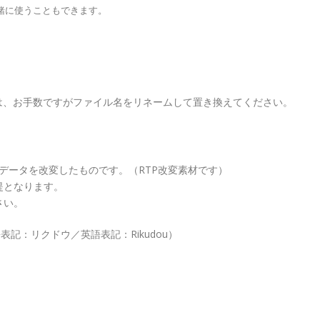
緒に使うこともできます。
は、お手数ですがファイル名をリネームして置き換えてください。
像データを改変したものです。（RTP改変素材です）
提となります。
さい。
記：リクドウ／英語表記：Rikudou）